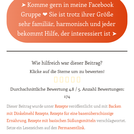
➤
Komme gern in meine Facebook
Gruppe ❤ Sie ist trotz ihrer Größe
sehr familiär, harmonisch und jeder
bekommt Hilfe, der interessiert ist ➤
Wie hilfreich war dieser Beitrag?
Klicke auf die Sterne um zu bewerten!
Durchschnittliche Bewertung
4.8
/ 5. Anzahl Bewertungen:
174
Dieser Beitrag wurde unter
Rezepte
veröffentlicht und mit
Backen
mit Dinkelmehl Rezepte
,
Rezepte für eine basenüberschüssige
Ernährung
,
Rezepte mit basischen Süßungsmitteln
verschlagwortet.
Setze ein Lesezeichen auf den
Permanentlink
.