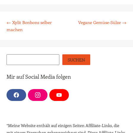
Beitrags-Navigation
←
Xylit Bonbons selber
Vegane Gemüse-Sülze
→
machen
Suchen
SUCHEN
Mir auf Social Media folgen
F
I
Y
a
n
o
c
s
u
e
t
T
b
a
u
o
g
b
o
r
e
*Meine Website enthält auf einigen Seiten Affiliate-Links, die
k
a
m
mit einem Sternchen gekennzeichnet sind. Diese Affiliate-Links