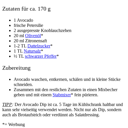
Zutaten für ca. 170 g
1 Avocado
frische Petersilie
2 ausgepresste Knoblauchzehen
20 ml
Olivenöl
*
20 ml Zitronensaft
1-2 TL
Dattelzucker
*
1 TL
Natursalz
*
½ TL
schwarzer Pfeffer
*
Zubereitung
Avocado waschen, entkernen, schälen und in kleine Stücke
schneiden.
Zusammen mit den restlichen Zutaten in einen Mixbecher
geben und mit einem
Stabmixer
* fein pürieren.
TIPP
:
Der Avocado Dip ist ca. 5 Tage im Kühlschrank haltbar und
kann sehr vielseitig verwendet werden. Nicht nur als Dip, sondern
auch als Brotaufstrich oder verdünnt als Salatdressing.
*= Werbung